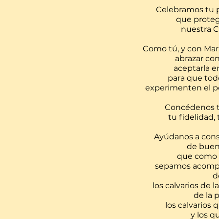
Celebramos tu p
que proteg
nuestra C
Como tú, y con Mar
abrazar con
aceptarla en
para que tod
experimenten el pe
Concédenos tu
tu fidelidad,
Ayúdanos a cons
de buen
que como 
sepamos acompañ
d
los calvarios de 
de la 
los calvarios 
y los q