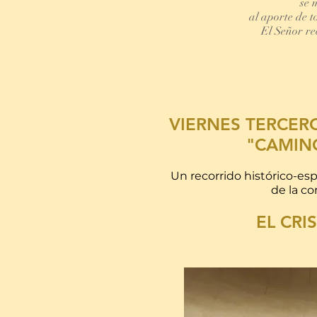
se 
al aporte de t
El Señor re
VIERNES TERCERO
"CAMINO
Un recorrido histórico-espi
de la c
EL CRI