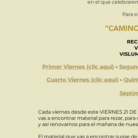
en el que celebrarem
Para e
“CAMINO
REC
V
VISLU
Primer
Viernes (clic aquí)
-
Seg
un
Cuarto Viernes (clic aquí)
-
Quint
Séptim
Cada viernes desde este VIERNES 21 D
vas a encontrar material para rezar, par
y así renovarnos para el mañana de nue
El material que vas a encontrar surge d