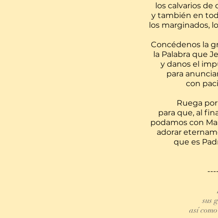
los calvarios de
y también en toda
los marginados, l
Concédenos la gr
la Palabra que J
y danos el impu
para anunciar
con pac
Ruega por 
para que, al fi
podamos con Marí
adorar etername
que es Padr
---
sus 
así como