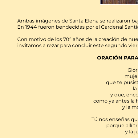
Ambas imágenes de Santa Elena se realizaron bajo 
En 1944 fueron bendecidas por el Cardenal Santi
Con motivo de los 70° años de la creación de nue
invitamos a rezar para concluir este segundo vier
ORACIÓN PARA
Glor
mujer
que te pusis
la
y que, enco
como ya antes la 
y la m
Tú nos enseñas que 
porque allí t
y la 