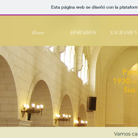
Esta página web se diseñó con la platafor
Home
HORARIOS
SACRAMEN
Parr
1930 –
Sus
Vamos cam