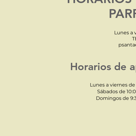
PAR
Lunes a v
T
psanta
Horarios de 
Lunes a viernes de 
Sábados de 10:00
Domingos de 9:30 