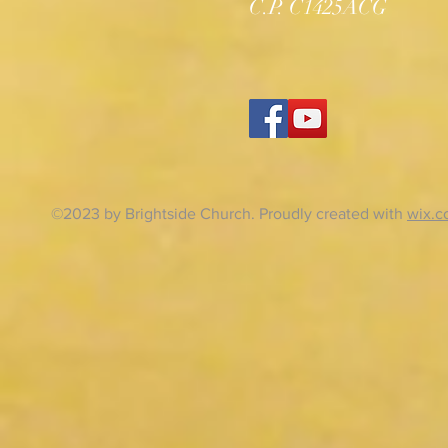
C.P. C1425ACG
©2023 by Brightside Church. Proudly created with
wix.