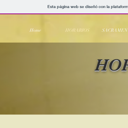
Esta página web se diseñó con la platafor
Home
HORARIOS
SACRAMEN
HO