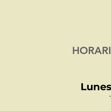
HORA
R
Lunes