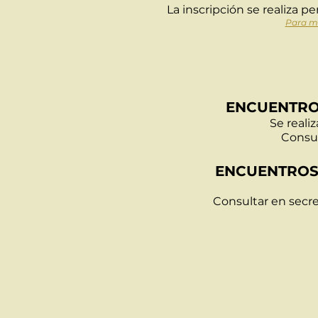
La inscripción se realiza p
Para má
ENCUENTRO
Se reali
Consul
ENCUENTROS
Consultar en secre